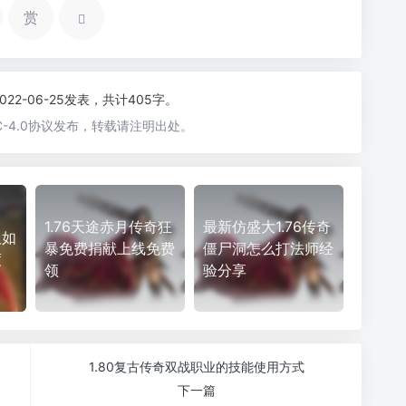
赏
2022-06-25发表，共计405字。
-4.0协议发布，转载请注明出处。
1.76天途赤月传奇狂
最新仿盛大1.76传奇
服如
暴免费捐献上线免费
僵尸洞怎么打法师经
度
领
验分享
1.80复古传奇双战职业的技能使用方式
下一篇