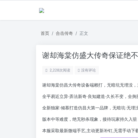
首页
合击传奇
正文
谢却海棠仿盛大传奇保证绝
2,228
次阅读
没有评论
谢却海棠仿昌大传奇设备端赖打，无暗坑无埋没，
全平易近立异·弄法新奇·良知建造·久长不变，全舆
全新独家·倾慕打造仿昌大第一品牌，无暗坑·无埋
版本中等难度，绝无秒杀现象，接待玩家持久入驻
本服采取最新微端手艺,主动更新补钉,无需手动下