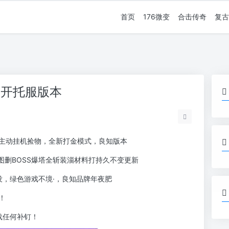
首页
176微变
合击传奇
复古
不开托服版本
主动挂机捡物，全新打金模式，良知版本
图删BOSS爆塔全斩装淄材料打持久不变更新
没，绿色游戏不境·，良知品牌年夜肥
！
载任何补钉！