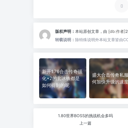
版权声明：
本站原创文章，由
[db:作者]
转载说明：
除特殊说明外本站文章皆由CC
新开1.76合击传奇强
盛大合击传奇私
化+2的玄冰铁都是
何加快升级的速
如何得到的呢
1.80世界BOSS的挑战机会多吗
上一篇