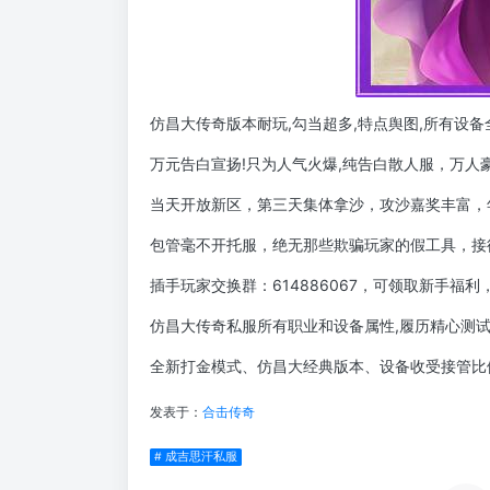
仿昌大传奇版本耐玩,勾当超多,特点舆图,所有设
万元告白宣扬!只为人气火爆,纯告白散人服，万人
当天开放新区，第三天集体拿沙，攻沙嘉奖丰富，
包管毫不开托服，绝无那些欺骗玩家的假工具，接
插手玩家交换群：614886067，可领取新手福
仿昌大传奇私服所有职业和设备属性,履历精心测
全新打金模式、仿昌大经典版本、设备收受接管比
发表于：
合击传奇
# 成吉思汗私服