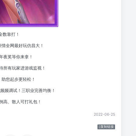
备全数靠打！
豪情全网最好玩仿昌大！
年夜奖等你来拿！
待所有玩家进游戏监视！
利，助您起步更轻松！
试频频调试！三职业完善均衡！
例高、散人可打礼包！
2022-06-25
复制链接