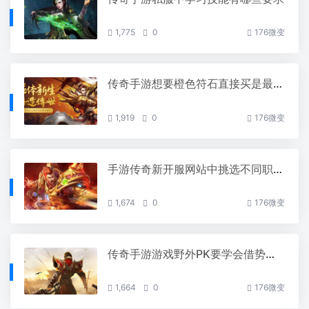
1,775
0
176微变
传奇手游想要橙色符石直接买是最快的
1,919
0
176微变
手游传奇新开服网站中挑选不同职业有什么影响
1,674
0
176微变
传奇手游游戏野外PK要学会借势爆发
1,664
0
176微变