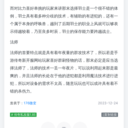
而对比力喜好单挑的玩家来讲那末选择羽士是一个很不错的体
例，羽士具有着多种分歧的技术，有辅助的有进犯的，还有一
个属于本身的呼唤兽，越到了后期羽士的职业上风就可以够表
示得越较着，乃至良多时辰，羽士的保存能力要跨越战士。
法师
法师的首要特点就是具有着年夜量的群攻技术了，所以若是手
游传奇新开服网站玩家喜好群刷怪物的话，那末必定是应当选
择法师了，法师的技术一丢一年夜片，可以说利用起来那是最
爽的，并且法师的长处在于他的进犯都是利用魔法技术进行进
犯，所以对设备的需求不太高，随意玩玩也可以或许具有着不
错的杀伤力。
发表于：
176微变
2023-12-24
# 传奇私发服1.85
复制链接