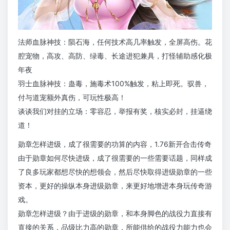
法师血脉神技：陨石海，任何技术高几率触发，全屏高伤。花
腔宠物，高攻、高防、绿毒、长途进犯兼具，打怪辅助感化极
年夜
羽士血脉神技：蛊毒，施毒术100%触发，粘上即死。驭兽，
付与道宠额外真伤，可玩性极高！
谈谈我们对挂的立场：零容忍，举报有奖，核实必封，挂逼绕
道！
勋章怎样进级，成了很需要的功算的内容，1.76新开合击传奇
由于勋章如何尽快进级，成了很需要的一些需要话题，同样成
了良多玩家都想尽快的想领会，然后尽快取得进级勋章的一些
资本，更好的操纵本身进级勋章，来更好地增进本身玩传奇游
戏。
勋章怎样进级？由于进级的勋章，和本身脚色的战役力直接有
直接的关系，品级比力高的勋章，所能供给的战役力能力也会