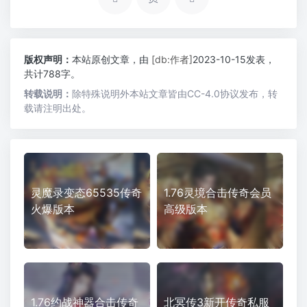
版权声明：
本站原创文章，由
[db:作者]
2023-10-15发表，
共计788字。
转载说明：
除特殊说明外本站文章皆由CC-4.0协议发布，转
载请注明出处。
灵魔录变态65535传奇
1.76灵境合击传奇会员
火爆版本
高级版本
1.76约战神器合击传奇
北冥传3新开传奇私服