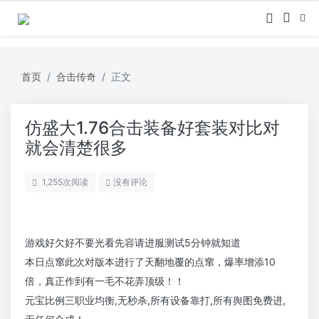
首页
合击传奇
正文
仿盛大1.76合击装备好套装对比对
就会清楚很多
1,255
次阅读
没有评论
游戏好欠好不要光看先容请进服测试5分钟就知道
本日点窜此次对版本进行了天翻地覆的点窜，爆率增添10
倍，真正作到有一毛不花弄顶级！！
元宝比例三职业均衡,无秒杀,所有设备靠打,所有舆图免费进,