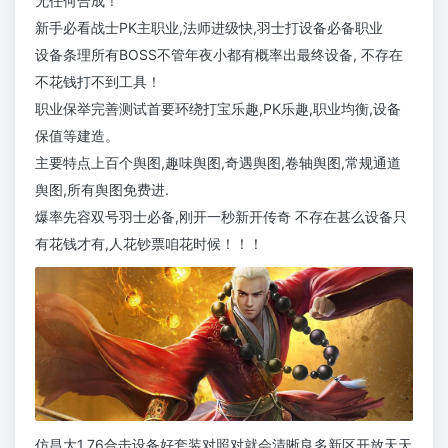
无任何合成！
新手必看战士PK主职业,法师进级快,羽士打设备必备职业
设备条理所有BOSS不管年夜小都有概率出最终设备, 不存在
不花钱打不到工具！
职业保举完善测试首要环绕打宝乐趣,PK乐趣,职业均衡,设备
保值等建造。
主要特点上百个舆图,趣味舆图,奇遇舆图,卷轴舆图,常规通道
舆图,所有舆图免费进.
爆率先容双号羽士必备,刚开一秒新开传奇 不存在甚么设备只
有花钱才有,人花钞票咱花时候！！！
仿昌大1.76合击设备好套装对照对就会清晰良多新区开放天天