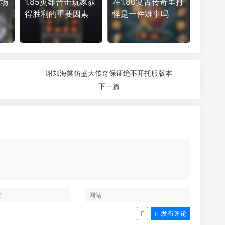
技场
1.85英雄合击玩家获
在1.80复古传奇里打
得胜利的重要因素
怪是一件难事吗
谢却海棠仿盛大传奇保证绝不开托服版本
下一篇
发布评论