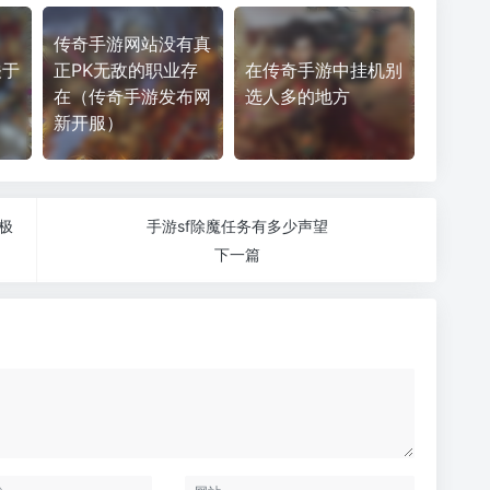
传奇手游网站没有真
关于
正PK无敌的职业存
在传奇手游中挂机别
在（传奇手游发布网
选人多的地方
新开服）
极
手游sf除魔任务有多少声望
下一篇