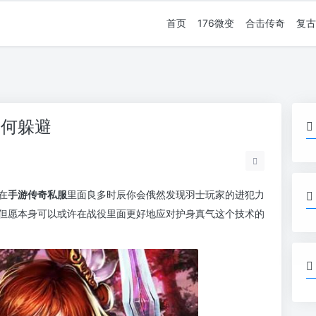
首页
176微变
合击传奇
复古
如何躲避
在
手游传奇私服
里面良多时辰你会俄然发现羽士玩家的进犯力
但愿本身可以或许在战役里面更好地应对护身真气这个技术的