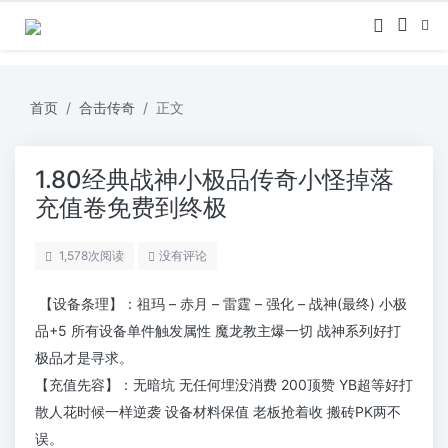
首页
合击传奇
正文
1.80经典战神小极品传奇小怪掉落
充值卷免费到终极
1,578
次阅读
没有评论
【设备条理】：祖玛 – 赤月 – 雷霆 – 强化 – 战神(最终) 小极
品+5 所有设备单件触发属性 魔龙教主爆一切 战神系列好打
极品才是寻求。
【充值先容】：无暗坑 无任何埋没消费 200顶赞 YB超等好打
散人花时候一样逆袭 设备材料保值 老板抢着收 搬砖PK两不
误。