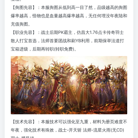
【舆图先容】：本服舆图从低到高一目了然，品级越高的舆图
爆率越高，怪物也是血量越高爆率越高，无任何埋没年夜陆和
充值舆图。
【职业先容】：战士后期PK霸主，仿昌大1.76点卡传奇羽士
散人打宝首选，法师首要团战和刷YB利用，前期保举法道打
宝箱进级，后期再转职(转职免费)。
【技术先容】：本服技术可以强化至九重，材料为册页难度不
年夜，强化技术有殊效，战士-开天斩 法师-流星火雨(无CD)