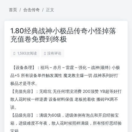
首页
合击传奇
正文
1.80经典战神小极品传奇小怪掉落
充值卷免费到终极
1,593
次阅读
没有评论
【设备条理】：祖玛 – 赤月 – 雷霆 – 强化 – 战神(最终) 小极
品+5 所有设备单件触发属性 魔龙教主爆一切 战神系列好打
极品才是寻求。
【充值先容】：无暗坑 无任何埋没消费 200顶赞 YB超等好打
散人花时候一样逆袭 设备材料保值 老板抢着收 搬砖PK两不
误。
【品级先容】：满级为60级，进级体例有泡点和开启经验宝
箱，进级难度不年夜，散人花时候照样满级，所有怪狞恶经验
宝箱。