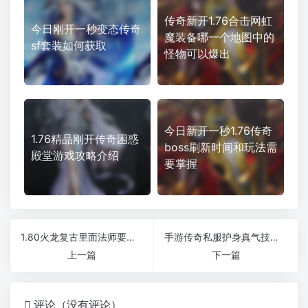
传奇新开1.76合击网虹
今日刚开一秒变态传奇
魔装备哪一个地图中的
sf套装如何获取
怪物可以爆出
今日新开一秒1.76传奇
1.76精品刚开传奇困惑
boss刷新时间和玩法需
殿堂游戏攻略介绍
要掌握
1.80火龙复古里面法师要怎么运用防火技能仿盛大合击1.76
手游传奇私服护身真气技能如何躲避
上一篇
下一篇
评论（没有评论）