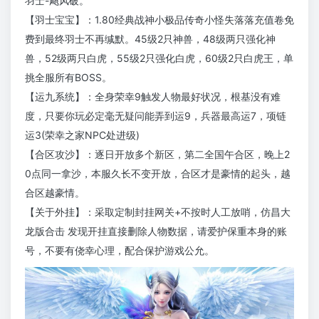
羽士-飓风破。
【羽士宝宝】：1.80经典战神小极品传奇小怪失落落充值卷免
费到最终羽士不再缄默。45级2只神兽，48级两只强化神
兽，52级两只白虎，55级2只强化白虎，60级2只白虎王，单
挑全服所有BOSS。
【运九系统】：全身荣幸9触发人物最好状况，根基没有难
度，只要你玩必定毫无疑问能弄到运9，兵器最高运7，项链
运3(荣幸之家NPC处进级)
【合区攻沙】：逐日开放多个新区，第二全国午合区，晚上2
0点同一拿沙，本服久长不变开放，合区才是豪情的起头，越
合区越豪情。
【关于外挂】：采取定制封挂网关+不按时人工放哨，仿昌大
龙版合击 发现开挂直接删除人物数据，请爱护保重本身的账
号，不要有侥幸心理，配合保护游戏公允。