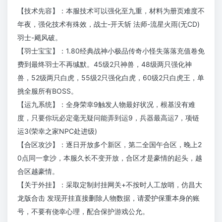
【技术先容】：本服技术可以强化至九重，材料为册页难度不
年夜，强化技术有殊效，战士-开天斩 法师-流星火雨(无CD)
羽士-飓风破。
【羽士宝宝】：1.80经典战神小极品传奇小怪失落落充值卷免
费到最终羽士不再缄默。45级2只神兽，48级两只强化神
兽，52级两只白虎，55级2只强化白虎，60级2只白虎王，单
挑全服所有BOSS。
【运九系统】：全身荣幸9触发人物最好状况，根基没有难
度，只要你玩必定毫无疑问能弄到运9，兵器最高运7，项链
运3(荣幸之家NPC处进级)
【合区攻沙】：逐日开放多个新区，第二全国午合区，晚上2
0点同一拿沙，本服久长不变开放，合区才是豪情的起头，越
合区越豪情。
【关于外挂】：采取定制封挂网关+不按时人工放哨，仿昌大
龙版合击 发现开挂直接删除人物数据，请爱护保重本身的账
号，不要有侥幸心理，配合保护游戏公允。