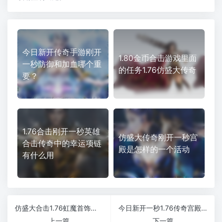
今日新开传奇手游刚开
1.80金币合击游戏里面
一秒防御和加血哪个重
的任务1.76仿盛大传奇
要？
1.76合击刚开一秒英雄
仿盛大传奇刚开一秒宫
合击传奇中的幸运项链
殿是怎样的一个活动
有什么用
仿盛大合击1.76虹魔首饰带有哪些属性加成
今日新开一秒1.76传奇宫殿长廊怪物刷新时间是多久
上一篇
下一篇