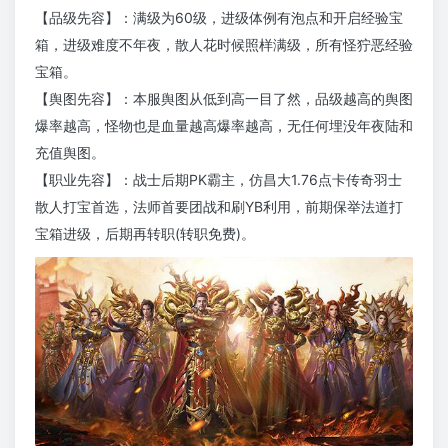
【品级先容】：满级为60级，进级体例有泡点和开启经验宝
箱，进级难度不年夜，散人花时候照样满级，所有怪狞恶经验
宝箱。
【舆图先容】：本服舆图从低到高一目了然，品级越高的舆图
爆率越高，怪物也是血量越高爆率越高，无任何埋没年夜陆和
充值舆图。
【职业先容】：战士后期PK霸主，仿昌大1.76点卡传奇羽士
散人打宝首选，法师首要团战和刷YB利用，前期保举法道打
宝箱进级，后期再转职(转职免费)。