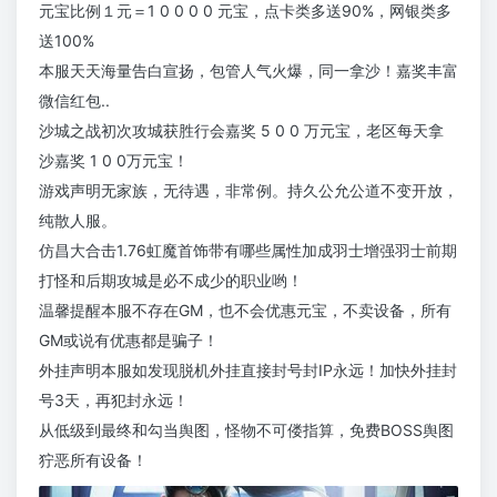
元宝比例１元＝1 0 0 0 0 元宝，点卡类多送90%，网银类多
送100%
本服天天海量告白宣扬，包管人气火爆，同一拿沙！嘉奖丰富
微信红包..
沙城之战初次攻城获胜行会嘉奖 5 0 0 万元宝，老区每天拿
沙嘉奖 1 0 0万元宝！
游戏声明无家族，无待遇，非常例。持久公允公道不变开放，
纯散人服。
仿昌大合击1.76虹魔首饰带有哪些属性加成羽士增强羽士前期
打怪和后期攻城是必不成少的职业哟！
温馨提醒本服不存在GM，也不会优惠元宝，不卖设备，所有
GM或说有优惠都是骗子！
外挂声明本服如发现脱机外挂直接封号封IP永远！加快外挂封
号3天，再犯封永远！
从低级到最终和勾当舆图，怪物不可偻指算，免费BOSS舆图
狞恶所有设备！