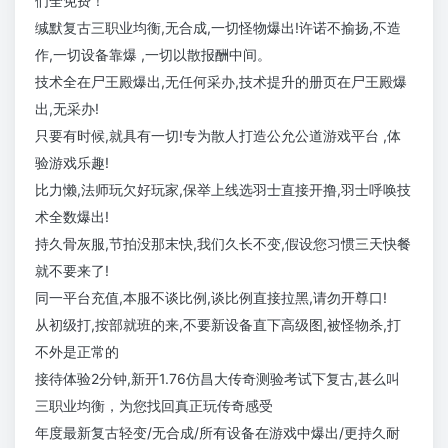
们全免费！
缄默复古三职业均衡,无合成,一切怪物爆出!许诺不揄扬,不造
作,一切设备靠爆 ,一切以散报酬中间。
技术全在尸王殿爆出,无任何采办,技术提升的册页在尸王殿爆
出,无采办!
只要有时候,就具有一切!专为散人打造公允公道游戏平台 ,体
验游戏乐趣!
比力懒,法师玩欠好玩家,保举上线选羽士直接开撸,羽士呼唤技
术全数爆出!
持久骨灰服,节拍没那末快,我们久长不变,假设您习惯三天快餐
就不要来了!
同一平台充值,本服不谈比例,谈比例直接拉黑,请勿开尊口!
从初级打,按部就班的来,不要新设备直下高级图,被怪物杀,打
不外是正常的
接待体验2分钟,新开1.76仿昌大传奇测验考试下复古,甚么叫
三职业均衡，为您找回真正玩传奇感受
年度最新复古轻变/无合成/所有设备在游戏中爆出/更持久耐