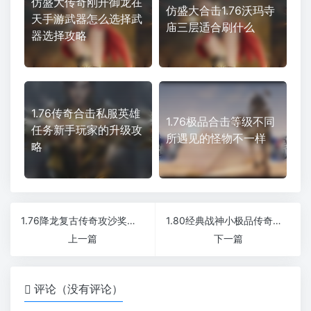
仿盛大传奇刚开御龙在
仿盛大合击1.76沃玛寺
天手游武器怎么选择武
庙三层适合刷什么
器选择攻略
1.76传奇合击私服英雄
1.76极品合击等级不同
任务新手玩家的升级攻
所遇见的怪物不一样
略
1.76降龙复古传奇攻沙奖励上千大米打沙不激情退充值
1.80经典战神小极品传奇小怪掉落充值卷免费到终极
上一篇
下一篇
评论（没有评论）