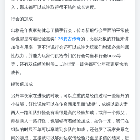
入，那末都可以或许取得很不错的成长速度。
行会的加成：
出格是年夜家别健忘了插手行会，传奇新服行会里面的平常使
命也都是有着经验嘉奖
1.76复古传奇
的，比起死板的打怪来讲
加倍有用率，更不消说行会还可以或许为玩家们增添必然的属
性战力，并能为玩家们供给专门的行会勾当和行会boss等
等，还有双倍经验时候……这些无一破例都可让年夜家更快地
成长。
经验值加成：
另外年夜家在进级的时辰，可以注重的是经由过程一些额外的
小技能，好比说你可以在传奇新服里面“成婚”，成婚以后夫妻
两人一路组队打怪会有着很是高的经验加成，或拜一个师父，
师徒两人一路打怪，也能够有着经验加成，如许一来，我们在
组队的时辰不单可以享遭到步队的加成，还包罗了玩家关系之
间的加成，直接就可以够到达双倍经验乃至是多倍的结果，进