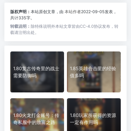
版权声明：
本站原创文章，由
本站作者
2022-09-05发表，
共计335字。
转载说明：
除特殊说明外本站文章皆由CC-4.0协议发布，转
载请注明出处。
1.80复古传奇里的战士
1.85英雄合击里的经验
需要防御吗
值多吗
1.80火龙打金账号：传
1.80玩家所获得的资源
奇私服中的致富之路
一定有作用吗