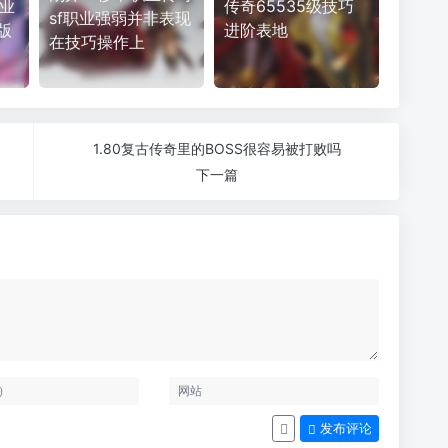
职业
传奇65535级技巧
sf职业强弱并非表现
版
进阶表地
在技巧操作上
1.80复古传奇里的BOSS很容易被打败吗
下一篇
发布评论