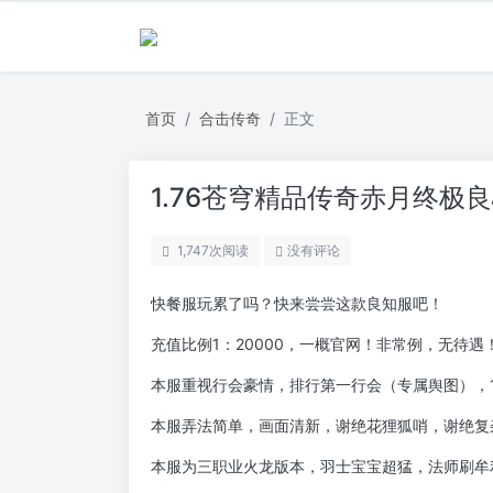
首页
合击传奇
正文
1.76苍穹精品传奇赤月终极
1,747
次阅读
没有评论
快餐服玩累了吗？快来尝尝这款良知服吧！
充值比例1：20000，一概官网！非常例，无待遇
本服重视行会豪情，排行第一行会（专属舆图），1.
本服弄法简单，画面清新，谢绝花狸狐哨，谢绝复
本服为三职业火龙版本，羽士宝宝超猛，法师刷牟