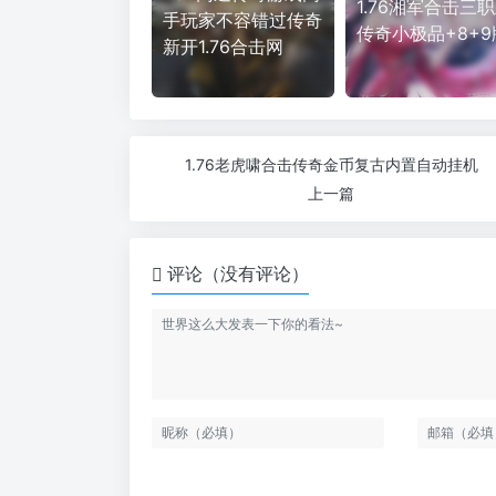
1.76湘军合击三
手玩家不容错过传奇
传奇小极品+8+9
新开1.76合击网
1.76老虎啸合击传奇金币复古内置自动挂机
上一篇
评论（没有评论）