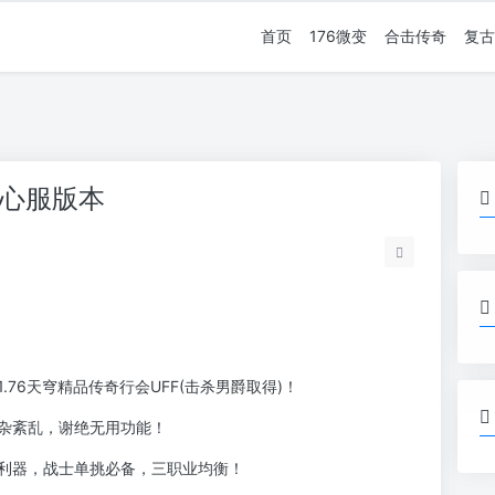
首页
176微变
合击传奇
复古
良心服版本
！
76天穹精品传奇行会UFF(击杀男爵取得)！
杂紊乱，谢绝无用功能！
利器，战士单挑必备，三职业均衡！