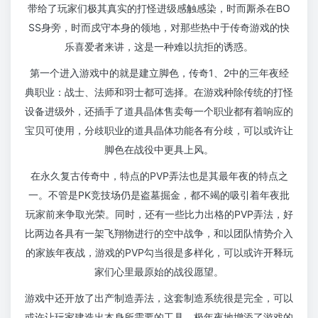
带给了玩家们极其真实的打怪进级感触感染，时而厮杀在BO
SS身旁，时而戍守本身的领地，对那些热中于传奇游戏的快
乐喜爱者来讲，这是一种难以抗拒的诱惑。
第一个进入游戏中的就是建立脚色，传奇1、2中的三年夜经
典职业：战士、法师和羽士都可选择。在游戏种除传统的打怪
设备进级外，还插手了道具晶体售卖每一个职业都有着响应的
宝贝可使用，分歧职业的道具晶体功能各有分歧，可以或许让
脚色在战役中更具上风。
在永久复古传奇中，特点的PVP弄法也是其最年夜的特点之
一。不管是PK竞技场仍是盗墓掘金，都不竭的吸引着年夜批
玩家前来争取光荣。同时，还有一些比力出格的PVP弄法，好
比两边各具有一架飞翔物进行的空中战争，和以团队情势介入
的家族年夜战，游戏的PVP勾当很是多样化，可以或许开释玩
家们心里最原始的战役愿望。
游戏中还开放了出产制造弄法，这套制造系统很是完全，可以
或许让玩家建造出本身所需要的工具，极年夜地增添了游戏的