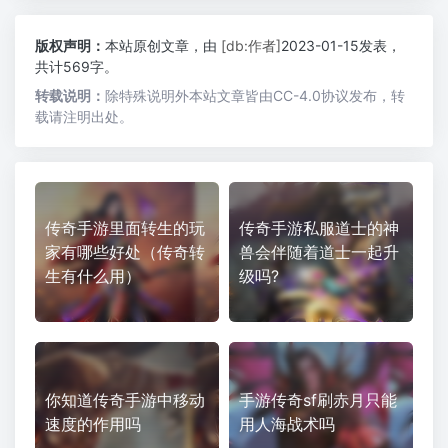
版权声明：
本站原创文章，由
[db:作者]
2023-01-15发表，
共计569字。
转载说明：
除特殊说明外本站文章皆由CC-4.0协议发布，转
载请注明出处。
传奇手游里面转生的玩
传奇手游私服道士的神
家有哪些好处（传奇转
兽会伴随着道士一起升
生有什么用）
级吗?
你知道传奇手游中移动
手游传奇sf刷赤月只能
速度的作用吗
用人海战术吗