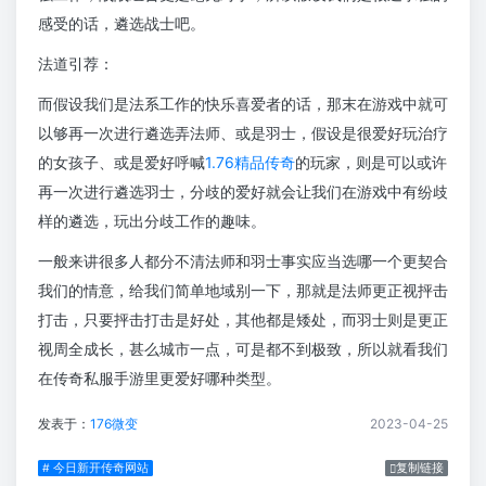
感受的话，遴选战士吧。
法道引荐：
而假设我们是法系工作的快乐喜爱者的话，那末在游戏中就可
以够再一次进行遴选弄法师、或是羽士，假设是很爱好玩治疗
的女孩子、或是爱好呼喊
1.76精品传奇
的玩家，则是可以或许
再一次进行遴选羽士，分歧的爱好就会让我们在游戏中有纷歧
样的遴选，玩出分歧工作的趣味。
一般来讲很多人都分不清法师和羽士事实应当选哪一个更契合
我们的情意，给我们简单地域别一下，那就是法师更正视抨击
打击，只要抨击打击是好处，其他都是矮处，而羽士则是更正
视周全成长，甚么城市一点，可是都不到极致，所以就看我们
在传奇私服手游里更爱好哪种类型。
发表于：
176微变
2023-04-25
# 今日新开传奇网站
复制链接