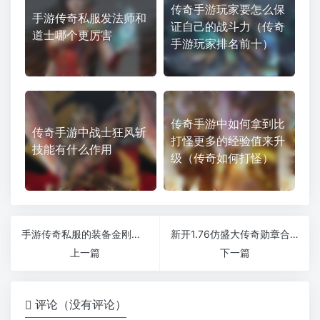
传奇手游玩家要怎么保
手游传奇私服发法师和
证自己的战斗力（传奇
道士哪个更厉害
手游玩家排名前十）
传奇手游中如何拿到比
传奇手游中战士狂风斩
打怪更多的经验值来升
技能有什么作用
级（传奇如何打怪）
手游传奇私服的装备金刚石需求是多少
新开1.76仿盛大传奇勋章合成属于什么类型
上一篇
下一篇
评论（没有评论）