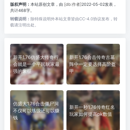
版权声明：
本站原创文章，由
[db:作者]
2022-05-02发表，
共计468字。
转载说明：
除特殊说明外本站文章皆由CC-4.0协议发布，转
载请注明出处。
新开1.76仿盛大传奇行
新开1.76合击传奇古墓
会就是一个平民玩家最
阵中一定要选择高阶盔
强的象征
甲
仿盛大1.76合击僵尸洞
新开一秒1.76传奇红名
不仅可以练级还可以赚
玩家如何提高pk数值
钱