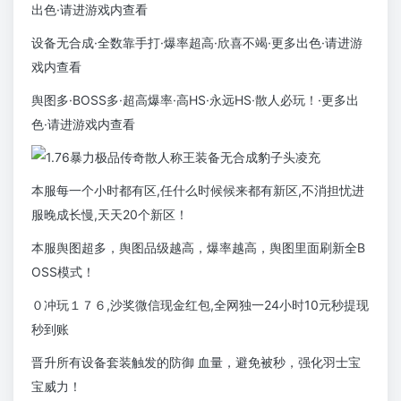
出色·请进游戏内查看
设备无合成·全数靠手打·爆率超高·欣喜不竭·更多出色·请进游
戏内查看
舆图多·BOSS多·超高爆率·高HS·永远HS·散人必玩！·更多出
色·请进游戏内查看
本服每一个小时都有区,任什么时候候来都有新区,不消担忧进
服晚成长慢,天天20个新区！
本服舆图超多，舆图品级越高，爆率越高，舆图里面刷新全B
OSS模式！
０冲玩１７６,沙奖微信现金红包,全网独一24小时10元秒提现
秒到账
晋升所有设备套装触发的防御 血量，避免被秒，强化羽士宝
宝威力！