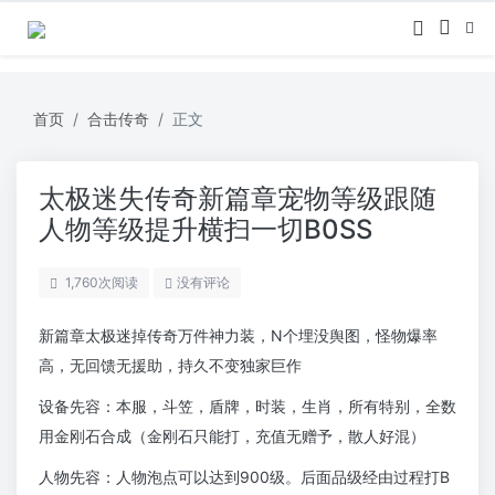
首页
合击传奇
正文
太极迷失传奇新篇章宠物等级跟随
人物等级提升横扫一切B0SS
1,760
次阅读
没有评论
新篇章太极迷掉传奇万件神力装，N个埋没舆图，怪物爆率
高，无回馈无援助，持久不变独家巨作
设备先容：本服，斗笠，盾牌，时装，生肖，所有特别，全数
用金刚石合成（金刚石只能打，充值无赠予，散人好混）
人物先容：人物泡点可以达到900级。后面品级经由过程打B