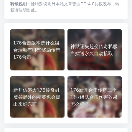
转载说明：
除特殊说明外本站文章皆由CC-4.0协议发布，转
载请注明出处。
1.76合击版本选什么组
神狱迷失超变传奇私服
合活动有哪些奖励传奇
白嫖送永久自动拾取
1.76合击
新开仿盛大1.76传奇封
1.76新开合击传奇三个
魔谷野外的精英也会爆
职业组队合击伤害效果
出来好东西
怎么样？