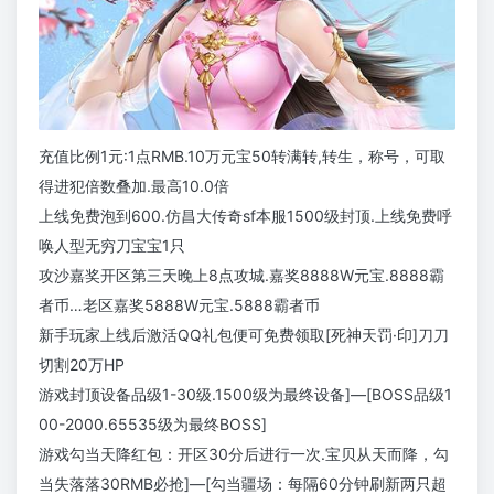
充值比例1元:1点RMB.10万元宝50转满转,转生，称号，可取
得进犯倍数叠加.最高10.0倍
上线免费泡到600.仿昌大传奇sf本服1500级封顶.上线免费呼
唤人型无穷刀宝宝1只
攻沙嘉奖开区第三天晚上8点攻城.嘉奖8888W元宝.8888霸
者币…老区嘉奖5888W元宝.5888霸者币
新手玩家上线后激活QQ礼包便可免费领取[死神天罚·印]刀刀
切割20万HP
游戏封顶设备品级1-30级.1500级为最终设备]—[BOSS品级1
00-2000.65535级为最终BOSS]
游戏勾当天降红包：开区30分后进行一次.宝贝从天而降，勾
当失落落30RMB必抢]—[勾当疆场：每隔60分钟刷新两只超