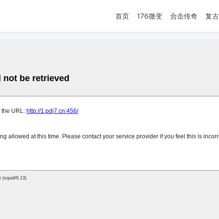
首页
176微变
合击传奇
复古