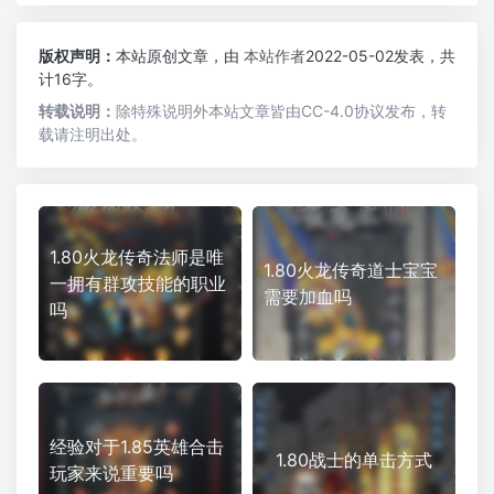
版权声明：
本站原创文章，由
本站作者
2022-05-02发表，共
计16字。
转载说明：
除特殊说明外本站文章皆由CC-4.0协议发布，转
载请注明出处。
1.80火龙传奇法师是唯
1.80火龙传奇道士宝宝
一拥有群攻技能的职业
需要加血吗
吗
经验对于1.85英雄合击
1.80战士的单击方式
玩家来说重要吗