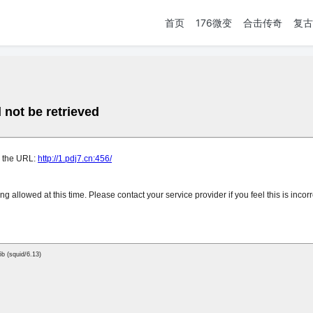
首页
176微变
合击传奇
复古