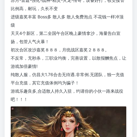
赤月-雷霆-强化-战神-精灵-火龙-传奇，设备好打，收受接管
比例高，耐玩，久长不变
进级嘉奖丰富 Boss多 散人多 散人免费泡点 不花钱一样冲顶
级
天天4个新区，第二全国午合区晚上豪情拿沙，海量告白宣
扬，包管人气火暴！
初次合区攻沙嘉奖８８８，月统战区嘉奖２８８８。
不反常，无秒杀，三职业均衡，完善设置，以散报酬焦点，让
游戏加倍豪情!
纯散人服，仿昌大1.76合击无待遇.非常例.无团队，独一充值
平台充值，其它充值体例均为骗子！
游戏乐趣良多,合适散人持久入驻，约请你的小伙一路来战役
吧！！！