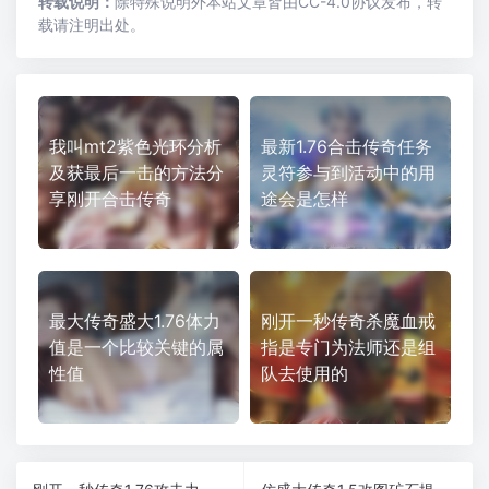
转载说明：
除特殊说明外本站文章皆由CC-4.0协议发布，转
载请注明出处。
我叫mt2紫色光环分析
最新1.76合击传奇任务
及获最后一击的方法分
灵符参与到活动中的用
享刚开合击传奇
途会是怎样
最大传奇盛大1.76体力
刚开一秒传奇杀魔血戒
值是一个比较关键的属
指是专门为法师还是组
性值
队去使用的