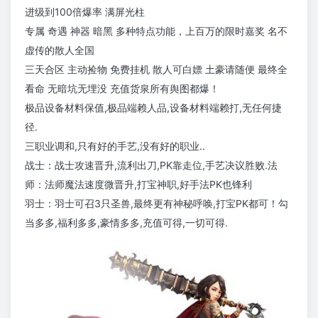
进级到100倍爆率 满屏光柱
专属 奇遇 神器 暗黑 多种特点功能，上百万的限时嘉奖 名不
虚传的散人全国
三天合区 主动捡物 免费挂机 散人可白嫖 土豪请随便 最终全
看命 无暗坑无埋没 充值货泉所有舆图都爆！
极品设备材料保值,极品端赖人品,设备材料端赖打,无任何捷
径.
三职业调和,只有好的手艺,没有好的职业..
战士：战士攻速晋升,流利出刀,PK靠走位,手艺决议胜败.法
师：法师魔法速度微晋升,打宝神职,好手法PK也锋利
羽士：羽士可召3只圣兽,最终更有神秘呼唤,打宝PK都可！勾
当多多,福利多多,豪情多多,充值可得,一切可得.