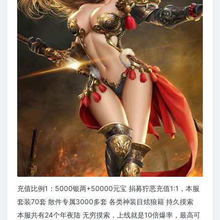
充值比例1：5000银两+50000元宝 捐募狞恶充值1:1，本服
套装70套 散件专属3000多套 各类神装目炫狼籍 持久摸索
本服共有24个年夜陆 无穷摸索，上线就是10倍爆率，最高可