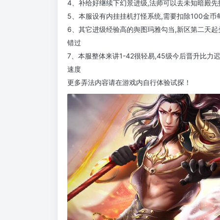
4、补给好继续下幻景进级,法师可以去未知暗殿先
5、本服设有内挂挂机打怪系统,需要扣除100金币
6、其它进级经验高的舆图玛雅勾当,新区第二天起头
错过
7、本服整体来讲1-42很轻易,45级今后晋升比
速度
更多弄法内容请在游戏内自行体验试探！