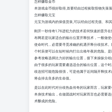
怎样赚取金币
本游戏金币很好取得,首要经由过程捡取怪物失落
怎样赚取元宝
元宝为游戏内的保值货泉,可以经由过程充值、和
刚开一秒传奇1.76进犯力的技术若何快速的晋升
布网若是玩家适合的输出位置开释技术，一般做使
使命时代，必需要寻觅准确的机遇开释分歧技术。
个时辰便可以在短时候内打出出格年夜的危险。是
参考攻略选择比力好的输出位置，接下来操纵分歧
由于很多的玩家需要遴选适合的输出位置，这个时
歧连招可能危险很强，可是他属于近间隔开释技术
将会掉去良多的生命值。
是以在此时代对分歧热血传奇的玩家而言，玩家要
本身技术输出，在做团战时对玩家而言也必需要选
术酿成的危险。