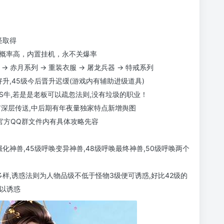
怪取得
品概率高，内置挂机，永不关爆率
→ 赤月系列 → 重装衣服 → 屠龙兵器 → 特戒系列
好升,45级今后晋升迟缓(游戏内有辅助进级道具)
SS牛,若是是老板可以疏忽法则,没有垃圾的职业！
有深层传送,中后期有年夜量独家特点新增舆图
官方QQ群文件内有具体攻略先容
强化神兽,45级呼唤变异神兽,48级呼唤最终神兽,50级呼唤两个
样,诱惑法则为人物品级不低于怪物3级便可诱惑,好比42级的
可以诱惑