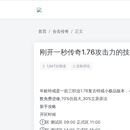
首页
合击传奇
正文
刚开一秒传奇1.76攻击力的
1,947
次阅读
没有评论
年龄特戒是一款三职业1.76复古特戒小极品版本
数免费进修,70%仿昌大,30%立异弄法
新手攻略
开区时候
①区 测试区 09:00 正式区 11:00
②区 测试区 14:00 正式区 16:00