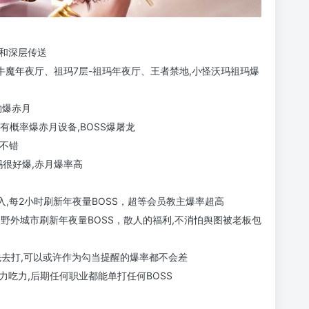
送和深层传送
、牛魔年夜厅、祖玛7层-祖玛年夜厅、王者禁地,小怪沃玛祖玛爆
物爆赤月
有概率爆赤月设备,BOSS爆屠龙
很不错
玛很好爆,赤月爆率高
入,每2小时刷新年夜量BOSS，超等会员教主爆率超高
野外城市刷新年夜量BOSS，散人的福利,不消怕舆图被老板包
先去打,可以或许作为勾当提醒的爆率都不会差
比力吃力,后期任何职业都能单打任何BOSS