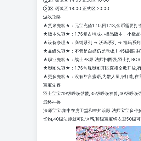
③区 测试区 18:00 正式区 20:00
游戏攻略
★货泉先容★：元宝充值1:10,回1:13,金币需要打
★版本先容★：1.76复古特戒小极品版本，小极
★设备条理★：商铺系列 → 沃玛系列 → 祖玛系列 
★品级先容★：不管是白嫖仍是老板,1-45级都很
★职业先容★：战士PK屌,法师扫图强,羽士打BO
★舆图先容★：1.76常规舆图开区直接全数开放,
★更多先容★：没有甜言蜜语,为散人量身打造,在
宝宝先容
羽士宝宝:19级呼唤骷髅,35级呼唤神兽,40级呼唤
最终神兽
法师宝宝:集中在虎卫堂和未知暗殿,法师宝宝多种多
怪物,40级法师就可以诱惑,顶级宝宝锦衣卫50级