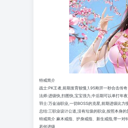
特戒简介
战士:PK王者,前期发育较慢,1.95刚开一秒合击
法师:进级快,扫图快,宝宝强力,中后期可以单打年夜
羽士:万金油职业,一切BOSS的克星,前期进级比力
总结:三职业设计公道,没有垃圾的职业,按照本身
特戒简介 麻木戒指、护身戒指、新生戒指,带一对
若何进级