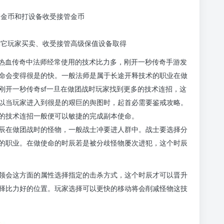
落金币和打设备收受接管金币
其它玩家买卖、收受接管高级保值设备取得
在热血传奇中法师经常使用的技术比力多，刚开一秒传奇手游发
命会变得很是的快。一般法师是属于长途开释技术的职业在做
刚开一秒传奇sf一旦在做团战时玩家找到更多的技术连招，这
以当玩家进入到很是的艰巨的舆图时，起首必需要鉴戒攻略。
的技术连招一般便可以敏捷的完成副本使命。
辰在做团战时的怪物，一般战士冲要进人群中。战士要选择分
的职业。在做使命的时辰若是被分歧怪物屡次进犯，这个时辰
领会这方面的属性选择指定的击杀方式，这个时辰才可以晋升
择比力好的位置。玩家选择可以更快的移动将会削减怪物这技