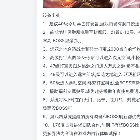
设备出处
1、建议40级今后再去打设备,游戏内设有洞口授
2、前期地址保举魔魂殿至封魔殿、幻景6-10层
率高,BOSS都爆赤月
3、烟花之地合适战士和羽士打宝,2000点血的怪
3、高级打宝舆图45级今后可以进入次元空间,小怪
4、47级打宝舆图从桃源之门进入万恶之源,爆率
5、48级可以进入远古部落,烟花之地进入,沃玛祖
6、50级进入暴动空间,终究打宝舆图,全BOSS声势
7、援助福利专属舆图,成为超等援助年夜使免费进
8、系统每3小时在白天门、比奇、苍月岛、封魔谷
场而没BOSS打
9、游戏内系统提醒的所有勾当和BOSS刷新都优
10、1.76复古服讲求团队合作,前期打有些BOSS
更多弄法内容请在游戏内自行体验试探！