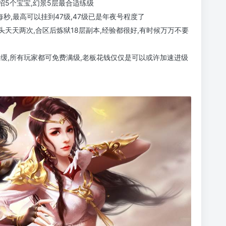
招5个宝宝,幻景5层最合适练级
每秒,最高可以挂到47级,47级已是年夜号程度了
天天两次,合区后炼狱18层副本,经验都很好,有时候万万不要
力迟缓,所有玩家都可免费满级,老板花钱仅仅是可以或许加速进级