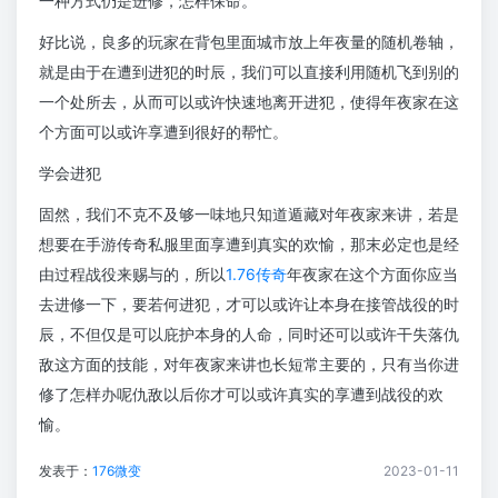
一种方式仍是进修，怎样保命。
好比说，良多的玩家在背包里面城市放上年夜量的随机卷轴，
就是由于在遭到进犯的时辰，我们可以直接利用随机飞到别的
一个处所去，从而可以或许快速地离开进犯，使得年夜家在这
个方面可以或许享遭到很好的帮忙。
学会进犯
固然，我们不克不及够一味地只知道遁藏对年夜家来讲，若是
想要在手游传奇私服里面享遭到真实的欢愉，那末必定也是经
由过程战役来赐与的，所以
1.76传奇
年夜家在这个方面你应当
去进修一下，要若何进犯，才可以或许让本身在接管战役的时
辰，不但仅是可以庇护本身的人命，同时还可以或许干失落仇
敌这方面的技能，对年夜家来讲也长短常主要的，只有当你进
修了怎样办呢仇敌以后你才可以或许真实的享遭到战役的欢
愉。
发表于：
176微变
2023-01-11