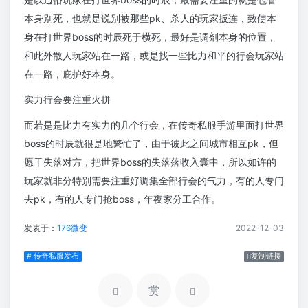
本身别死，也就是说别被那些pk、杀人的玩家扳连，致使本
身在打世界boss的时辰死于横死，最好是调剂本身的位置，
和此外散人玩家站在一路，或是找一些比力和平的行会玩家站
在一路，庇护好本身。
实力行会要注重火拼
而若是是比力有实力的几个行会，在传奇私服手游里面打世界
boss的时辰就很是地繁忙了，由于彼此之间城市相互pk，但
愿干失落对方，把世界boss的失落落收入囊中，所以如许的
玩家就非分特别需要注重好调集全部行会的气力，有的人专门
去pk，有的人专门抢boss，年夜家分工合作。
发表于：
176微变
2022-12-03
# 传奇私服发布
复制链接
赏