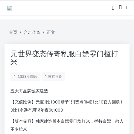
首页
合击传奇
正文
元世界变态传奇私服白嫖零门槛打
米
1,823
次阅读
没有评论
五大哥品牌独家建造
【充值比例】元宝1比1000赠予1消费点RMB1比10官方回购1
0比1永远有用说年夜米1000
【版本先容】独家建造版本白嫖零门坎打米，撑持白嫖，散人
不变抗米