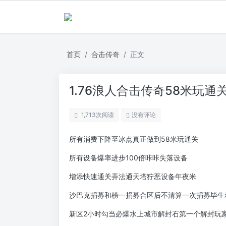
首页
合击传奇
正文
1.76浪人合击传奇58米玩通
1,713
次阅读
没有评论
所有消费下降至冰点真正做到58米玩通关
所有设备爆率进步100倍咔咔失落设备
增添快速通关弄法通天塔狞恶设备年夜米
沙巴克捐募和榜一捐募合区后不清算一次捐募毕生
新区2小时勾当必爆水上城市解封石第一个解封玩