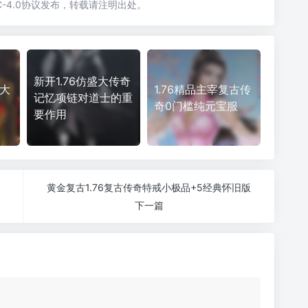
-4.0协议发布，转载请注明出处。
新开1.76仿盛大传奇
盛大
1.76精品主宰复古传
记忆项链对道士的重
奇0门槛纯元宝服
要作用
黄金复古1.76复古传奇特戒小极品+5经典怀旧版
下一篇