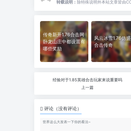
转载说明：
除特殊说明外本站文章皆由CC
传奇新开1.76合击网
风云冰雪1.76仿
卧龙山庄中都设置有
合击传奇
哪些奖励
经验对于1.85英雄合击玩家来说重要吗
上一篇
评论（没有评论）