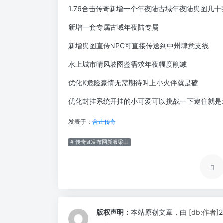
1.76合击传奇新增一个年夜陆古域年夜陆舆图几十
新增一套专属古域年夜陆专属
新增舆图直传NPC可直接传送到中州肆意支线
水上城市晴风坡图鉴需求年夜幅度削减
优化K危险豪情无需期待叫上小火伴就是磕
优化封挂系统开挂的小可爱可以挑战一下逮住就是
发表于：
合击传奇
# 传奇sf发布网新服梁山
版权声明：
本站原创文章，由
[db:作者]