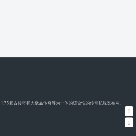
精品传奇、复古传奇、1.76复古传奇和大极品传奇等为一体的综合性的传奇私服发布网。