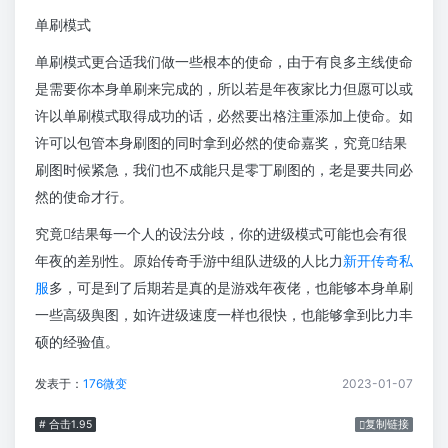
单刷模式
单刷模式更合适我们做一些根本的使命，由于有良多主线使命
是需要你本身单刷来完成的，所以若是年夜家比力但愿可以或
许以单刷模式取得成功的话，必然要出格注重添加上使命。如
许可以包管本身刷图的同时拿到必然的使命嘉奖，究竟结果
刷图时候紧急，我们也不成能只是零丁刷图的，老是要共同必
然的使命才行。
究竟结果每一个人的设法分歧，你的进级模式可能也会有很
年夜的差别性。原始传奇手游中组队进级的人比力
新开传奇私
服
多，可是到了后期若是真的是游戏年夜佬，也能够本身单刷
一些高级舆图，如许进级速度一样也很快，也能够拿到比力丰
硕的经验值。
发表于：
176微变
2023-01-07
# 合击1.95
复制链接