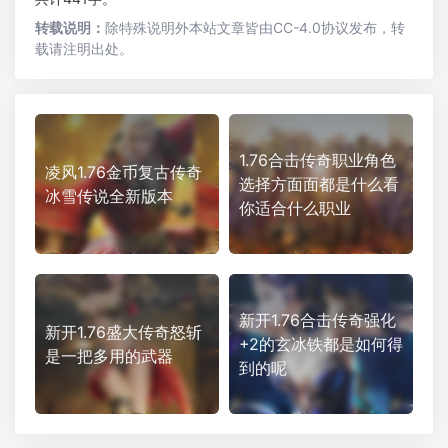
转载说明：
除特殊说明外本站文章皆由CC-4.0协议发布，转
载请注明出处。
1.76合击传奇职业角色
凌风1.76金币复古传奇
选择方面面都是什么看
冰雪传说全新版本
你适合什么职业
新开1.76合击传奇强化
新开1.76盛大传奇怒斩
+2的玄冰铁都是如何得
是一把多用的武器
到的呢