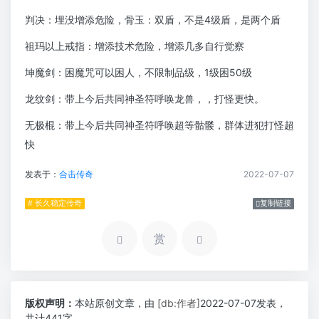
判决：埋没增添危险，骨玉：双盾，不是4级盾，是两个盾
祖玛以上戒指：增添技术危险，增添几多自行觉察
坤魔剑：困魔咒可以困人，不限制品级，1级困50级
龙纹剑：带上今后共同神圣符呼唤龙兽，，打怪更快。
无极棍：带上今后共同神圣符呼唤超等骷髅，群体进犯打怪超
快
发表于：
合击传奇
2022-07-07
# 长久稳定传奇
复制链接
赏
版权声明：
本站原创文章，由
[db:作者]
2022-07-07发表，
共计441字。