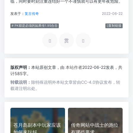
临，同时要时刻注重连结好一个不谨慎就可以有更年夜危险。
发表于：
复古传奇
2022-06-22
# PK都是必须的如果传1.95合击
复制链接
赏
版权声明：
本站原创文章，由
本站作者
2022-06-22发表，共
计585字。
转载说明：
除特殊说明外本站文章皆由CC-4.0协议发布，转
载请注明出处。
苍月岛副本中玩家应该
传奇网站中战士的跑位
如何来玩好
有哪些要求