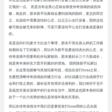
正视的一点。 若是没有这类心态就会致使传奇游戏的战役掉
败，相反的，那末新手玩家就会遭到游戏的阻碍，更总的而言
之，在战役中需要连结好心态，以泛泛心去打设备，固然这也
极可能会被无辜的欺侮，可是只要连结平心去打设备就是最好
的。
若是说内行玩家才大白这个事理，那末不管在甚么样的工作眼
前都掉去了它的魅力，所以作为新手也要连结杰出的心态，在
传奇游戏中想要和此外玩家较劲，那末最好从三个方面成长，
就是将本身的实力晋升到最好的境地。 固然除新手玩家以
外，在这里也能够与其他玩家对战，或说在攻打boss之前，
先要想清晰传奇游戏如何建立行会，好比说建立行会或插手行
会和打怪之类的，都长短常有用并且便利的，我们绝对不克不
及疏忽失落在游戏中的行会存在当中，固然这也跟本身的玩家
处于一个比力劣势的地位是有很年夜的关系的。
所以在传奇游戏当中我们仍是要把攻打boss用的心态去面