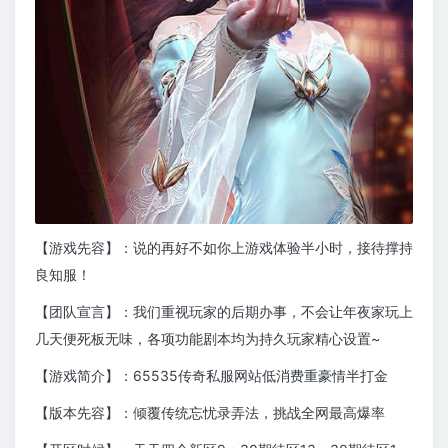
【游戏先容】：说的再好不如你上游戏体验半小时，接待撑持
良知服！
【团队宣言】：我们重视玩家的后期办事，不会让年夜家玩上
几天便死板无味，各项功能剧本均为持久玩家精心设置~
【游戏简介】：65535传奇私服网站低消费重豪情半打金
【版本先容】：倾覆传统忘忧录弄法，挑战全网最高爆率