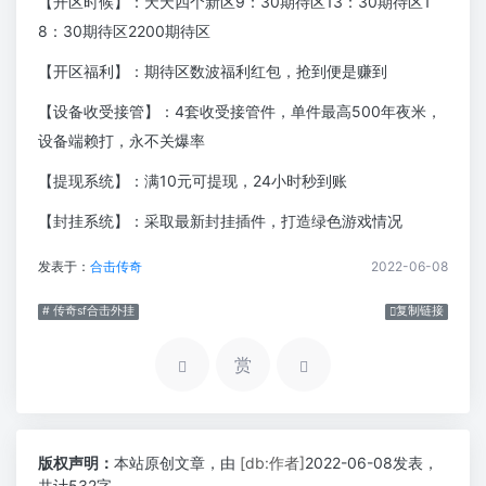
【开区时候】：天天四个新区9：30期待区13：30期待区1
8：30期待区2200期待区
【开区福利】：期待区数波福利红包，抢到便是赚到
【设备收受接管】：4套收受接管件，单件最高500年夜米，
设备端赖打，永不关爆率
【提现系统】：满10元可提现，24小时秒到账
【封挂系统】：采取最新封挂插件，打造绿色游戏情况
发表于：
合击传奇
2022-06-08
# 传奇sf合击外挂
复制链接
赏
版权声明：
本站原创文章，由
[db:作者]
2022-06-08发表，
共计532字。