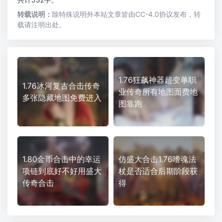
转载说明：
除特殊说明外本站文章皆由CC-4.0协议发布，转
载请注明出处。
1.76狂飙神器超变单职
1.76冰河复古合击传奇
业传奇所有地图面费地
多张隐藏地图免费进入
图靠跑
1.80金币合击中的幸运
仿盛大合击1.76嗜魂法
项链到底好不好用盛大
杖是否适合后期阶段获
传奇合击
得