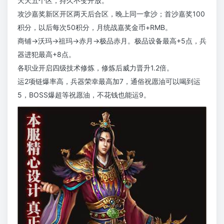
天天五个区，持久不变开放。
攻沙嘉奖新区开区两天后合区，晚上同一拿沙；首沙嘉奖100
积分，以后每次50积分，月统战嘉奖金币+RMB。
商铺→沃玛→祖玛→赤月→极品赤月。极品设备最高+5点，兵
器进犯最高+8点。
各职业开启四级技术修炼，修炼后威力晋升1.2倍。
运2项链爆率高，兵器荣幸最高加7，通俗祝愿油可以喝到运
5，BOSS爆超等祝愿油，不花钱也能运9。