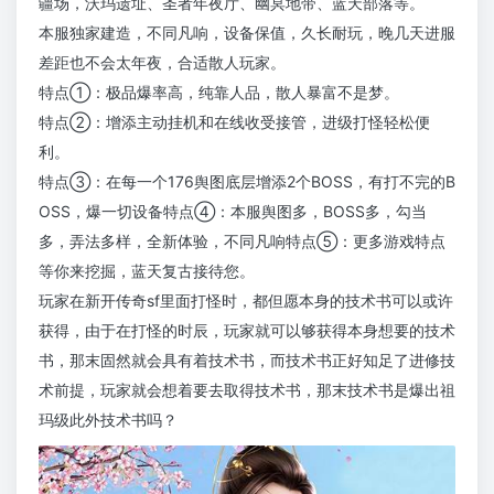
疆场，沃玛遗址、圣者年夜厅、幽冥地带、蓝天部落等。
本服独家建造，不同凡响，设备保值，久长耐玩，晚几天进服
差距也不会太年夜，合适散人玩家。
特点①：极品爆率高，纯靠人品，散人暴富不是梦。
特点②：增添主动挂机和在线收受接管，进级打怪轻松便
利。
特点③：在每一个176舆图底层增添2个BOSS，有打不完的B
OSS，爆一切设备特点④：本服舆图多，BOSS多，勾当
多，弄法多样，全新体验，不同凡响特点⑤：更多游戏特点
等你来挖掘，蓝天复古接待您。
玩家在新开传奇sf里面打怪时，都但愿本身的技术书可以或许
获得，由于在打怪的时辰，玩家就可以够获得本身想要的技术
书，那末固然就会具有着技术书，而技术书正好知足了进修技
术前提，玩家就会想着要去取得技术书，那末技术书是爆出祖
玛级此外技术书吗？