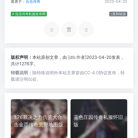
发表于：
合击传奇
2023-04-20
# 连击传奇私服发布网
复制链接
赏
版权声明：
本站原创文章，由
[db:作者]
2023-04-20发表，
共计1276字。
转载说明：
除特殊说明外本站文章皆由CC-4.0协议发布，转
载请注明出处。
1.76裁决之力仿盛大合
蓝色庄园传奇私服怀旧
击金币传奇荒野地图版
版