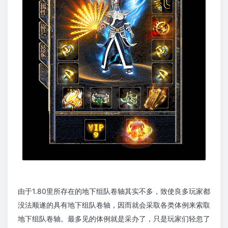
由于1.80里所存在的地下组队卷轴其实不多，致使良多玩家都
没法顺遂的具有地下组队卷轴，因而就会采取各类体例来索取
地下组队卷轴。最多见的体例就是采办了，只是玩家们轻忽了