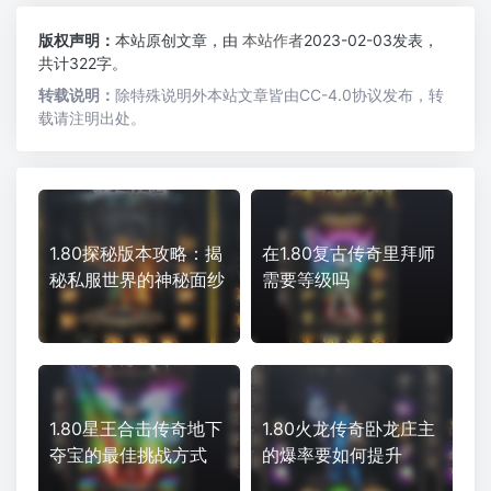
版权声明：
本站原创文章，由
本站作者
2023-02-03发表，
共计322字。
转载说明：
除特殊说明外本站文章皆由CC-4.0协议发布，转
载请注明出处。
1.80探秘版本攻略：揭
在1.80复古传奇里拜师
秘私服世界的神秘面纱
需要等级吗
1.80星王合击传奇地下
1.80火龙传奇卧龙庄主
夺宝的最佳挑战方式
的爆率要如何提升