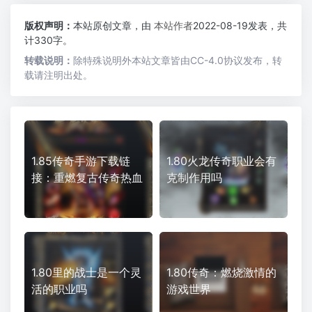
版权声明：
本站原创文章，由
本站作者
2022-08-19发表，共
计330字。
转载说明：
除特殊说明外本站文章皆由CC-4.0协议发布，转
载请注明出处。
1.85传奇手游下载链
1.80火龙传奇职业会有
接：重燃复古传奇热血
克制作用吗
1.80里的战士是一个灵
1.80传奇：燃烧激情的
活的职业吗
游戏世界