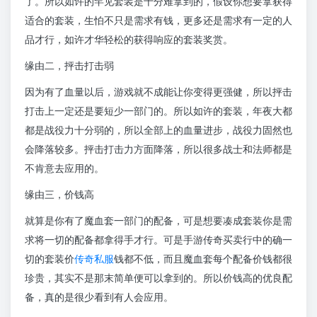
了。所以如许的罕见套装是十分难拿到的，假设你想要拿获得
适合的套装，生怕不只是需求有钱，更多还是需求有一定的人
品才行，如许才华轻松的获得响应的套装奖赏。
缘由二，抨击打击弱
因为有了血量以后，游戏就不成能让你变得更强健，所以抨击
打击上一定还是要短少一部门的。所以如许的套装，年夜大都
都是战役力十分弱的，所以全部上的血量进步，战役力固然也
会降落较多。抨击打击力方面降落，所以很多战士和法师都是
不肯意去应用的。
缘由三，价钱高
就算是你有了魔血套一部门的配备，可是想要凑成套装你是需
求将一切的配备都拿得手才行。可是手游传奇买卖行中的确一
切的套装价
传奇私服
钱都不低，而且魔血套每个配备价钱都很
珍贵，其实不是那末简单便可以拿到的。所以价钱高的优良配
备，真的是很少看到有人会应用。