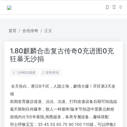
首页
合击传奇
正文
1.80麒麟合击复古传奇0充进图0充
狂暴无沙捐
1,496
次阅读
没有评论
全天告白，逐日8个区，人隐士海，豪情火爆！开区第3天攻
城
前期发育建议道道、法法、法道、打到攻速设备后期可转战战
毫不限制任何爆率，散人一样最终!版本节拍适中需要点耐烦
游戏内分为5年夜陆,舆图超多，各类专属设备，趣味搭配
羽士呼唤宝宝：35 45 55 65 75 90 100 110级，可以呼唤2