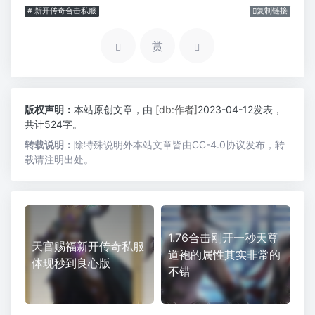
# 新开传奇合击私服
复制链接
赏
版权声明：
本站原创文章，由
[db:作者]
2023-04-12发表，
共计524字。
转载说明：
除特殊说明外本站文章皆由CC-4.0协议发布，转
载请注明出处。
1.76合击刚开一秒天尊
天官赐福新开传奇私服
道袍的属性其实非常的
体现秒到良心版
不错