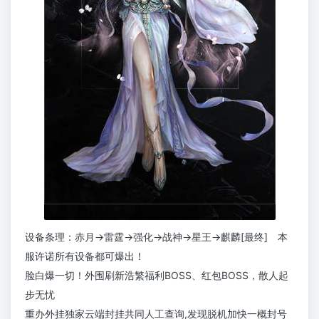
设备条理：赤月→雷霆→强化→战神→星王→麒麟[最终] 本
服许诺所有设备都可爆出！
脸白爆一切！外围刷新浩繁福利BOSS、红包BOSS，散人起
步无忧
重办外挂独家云端封挂共同人工查询,发现脱机加快一概封号