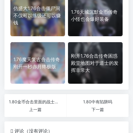
仿盛大1.76合击僵尸洞
1.76天城沉默金币传奇
不仅可以练级还可以赚
小怪也会爆好装备
钱
刚开1.76合击传奇困惑
1.76魔天复古合击传奇
殿堂地图对于道士的发
刚开一秒赤月终极版
挥非常大
1.80金币合击里面的战士需要把自动补给设置好新开1.76微变传奇
1.80中有陷阱吗
上一篇
下一篇
评论（没有评论）