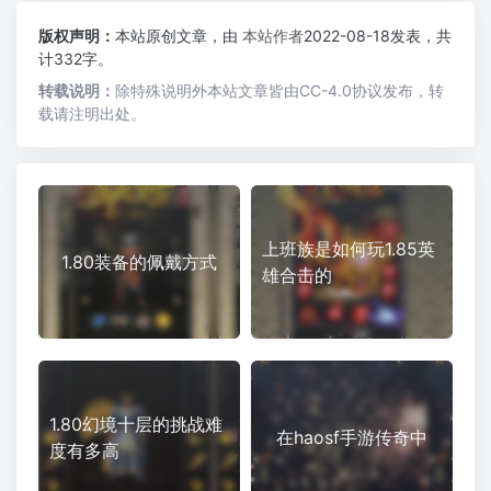
版权声明：
本站原创文章，由
本站作者
2022-08-18发表，共
计332字。
转载说明：
除特殊说明外本站文章皆由CC-4.0协议发布，转
载请注明出处。
上班族是如何玩1.85英
1.80装备的佩戴方式
雄合击的
1.80幻境十层的挑战难
在haosf手游传奇中
度有多高