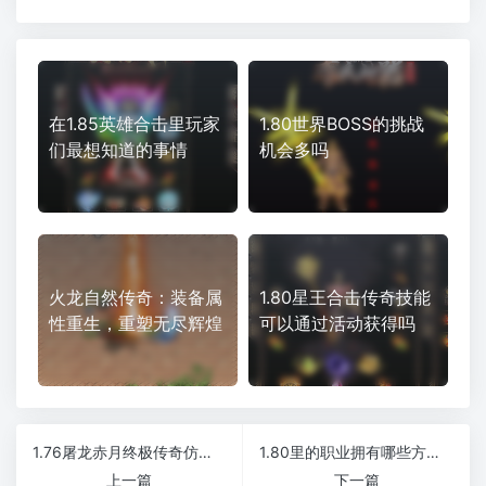
在1.85英雄合击里玩家
1.80世界BOSS的挑战
们最想知道的事情
机会多吗
火龙自然传奇：装备属
1.80星王合击传奇技能
性重生，重塑无尽辉煌
可以通过活动获得吗
1.76屠龙赤月终极传奇仿盛大合击版本
1.80里的职业拥有哪些方面的团队优势
上一篇
下一篇