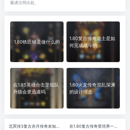
载请注明出处。
1.80复古传奇道士是如
1.80铁匠铺是做什么的
何完成战斗的
在1.85英雄合击里组队
1.80火龙传奇混乱深渊
升级会更迅速吗
的设计理念
北冥传3复古赤月传奇未知暗殿爆终极
在1.80复古传奇里培养一个战士需要花费多少资源