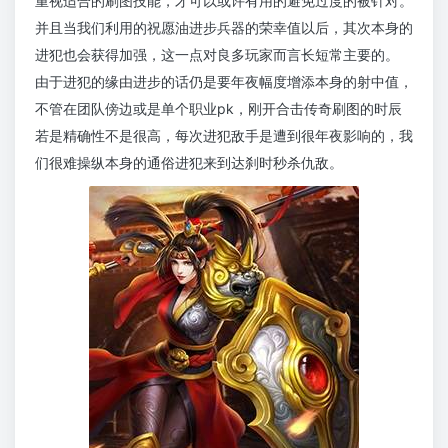
重视适合的刷图技能，才可以或许有用的避免过度的被针对。
并且当我们利用的祝愿油进步兵器的荣幸值以后，其次本身的
进犯也会获得加强，这一点对良多玩家而言长短常主要的。
由于进犯的缘由进步的话仍是要年夜幅度增添本身的射中值，
不管在团队傍边或是单个职业pk，刚开合击传奇刷图的时辰
若是精确性不是很高，每次进犯敌手是遭到很年夜影响的，我
们很难操纵本身的通俗进犯来到达刹时秒杀仇敌。