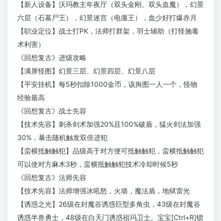
【新人设备】沃玛教主年夜厅（双头金刚、双头血魔），幻景
六层（石墓尸王），幻景迷宫（电僵王），血少好打爆赤月
【职业定位】战士打PK，法师打群架，羽士辅助（打怪施毒
术利害）
《回想复古》进级攻略
【满屏怪图】幻景三层、幻景四层、幻景八层
【平安挂机】每5秒扣除1000金币，该舆图一人一个，怪物
经验最高
《回想复古》战士先容
【技术先容】刺杀剑术加强20%且100%破盾，猛火剑法加强
30%，暴击随机触发双倍进犯
【蛮横抵触触犯】品级高于对方便可抵触触犯，蛮横抵触触犯
可以使对方麻木3秒，蛮横抵触触犯技术冷却时候5秒
《回想复古》法师先容
【技术先容】法师增强冰吼怒，火墙，魔法盾，地狱雷光
【诱惑之光】26级在封魔谷诱惑巨型多角虫，43级在封魔谷
诱惑半兽勇士，48级在白天门诱惑祖玛卫士。宝宝[Ctrl+R]锁