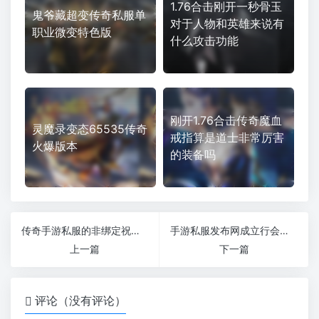
1.76合击刚开一秒骨玉
鬼爷藏超变传奇私服单
对于人物和英雄来说有
职业微变特色版
什么攻击功能
刚开1.76合击传奇魔血
灵魔录变态65535传奇
戒指算是道士非常厉害
火爆版本
的装备吗
传奇手游私服的非绑定祝福油都是怎么来的
手游私服发布网成立行会会长要做什么
上一篇
下一篇
评论（没有评论）