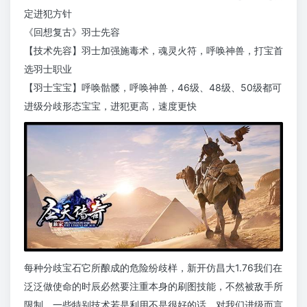
定进犯方针
《回想复古》羽士先容
【技术先容】羽士加强施毒术，魂灵火符，呼唤神兽，打宝首
选羽士职业
【羽士宝宝】呼唤骷髅，呼唤神兽，46级、48级、50级都可
进级分歧形态宝宝，进犯更高，速度更快
每种分歧宝石它所酿成的危险纷歧样，新开仿昌大1.76我们在
泛泛做使命的时辰必然要注重本身的刷图技能，不然被敌手所
限制，一些特别技术若是利用不是很好的话，对我们进级而言