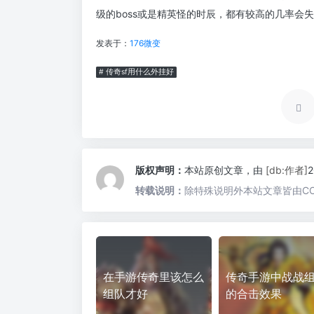
级的boss或是精英怪的时辰，都有较高的几率会
发表于：
176微变
# 传奇sf用什么外挂好
版权声明：
本站原创文章，由
[db:作者]
转载说明：
除特殊说明外本站文章皆由CC
在手游传奇里该怎么
传奇手游中战战
组队才好
的合击效果