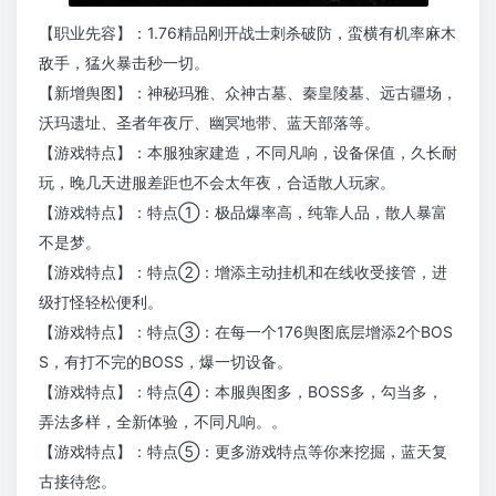
【职业先容】：1.76精品刚开战士刺杀破防，蛮横有机率麻木
敌手，猛火暴击秒一切。
【新增舆图】：神秘玛雅、众神古墓、秦皇陵墓、远古疆场，
沃玛遗址、圣者年夜厅、幽冥地带、蓝天部落等。
【游戏特点】：本服独家建造，不同凡响，设备保值，久长耐
玩，晚几天进服差距也不会太年夜，合适散人玩家。
【游戏特点】：特点①：极品爆率高，纯靠人品，散人暴富
不是梦。
【游戏特点】：特点②：增添主动挂机和在线收受接管，进
级打怪轻松便利。
【游戏特点】：特点③：在每一个176舆图底层增添2个BOS
S，有打不完的BOSS，爆一切设备。
【游戏特点】：特点④：本服舆图多，BOSS多，勾当多，
弄法多样，全新体验，不同凡响。。
【游戏特点】：特点⑤：更多游戏特点等你来挖掘，蓝天复
古接待您。