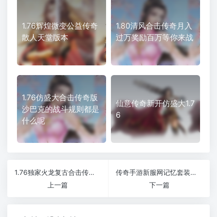
1.76辉煌微变公益传奇
1.80清风合击传奇月入
散人天堂版本
过万奖励百万等你来战
1.76仿盛大合击传奇版
仙意传奇新开仿盛大1.7
沙巴克的战斗规则都是
6
什么呢
1.76独家火龙复古合击传奇奇遇BOSS宝宝免费转区
传奇手游新服网记忆套装中最难爆出的是哪一件
上一篇
下一篇