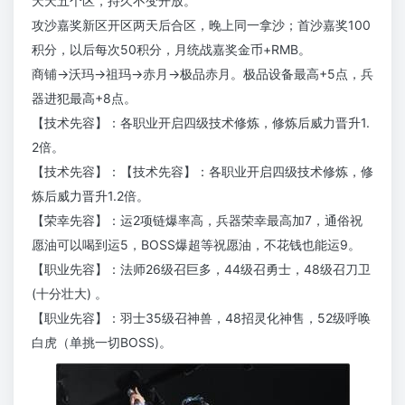
天天五个区，持久不变开放。
攻沙嘉奖新区开区两天后合区，晚上同一拿沙；首沙嘉奖100
积分，以后每次50积分，月统战嘉奖金币+RMB。
商铺→沃玛→祖玛→赤月→极品赤月。极品设备最高+5点，兵
器进犯最高+8点。
【技术先容】：各职业开启四级技术修炼，修炼后威力晋升1.
2倍。
【技术先容】：【技术先容】：各职业开启四级技术修炼，修
炼后威力晋升1.2倍。
【荣幸先容】：运2项链爆率高，兵器荣幸最高加7，通俗祝
愿油可以喝到运5，BOSS爆超等祝愿油，不花钱也能运9。
【职业先容】：法师26级召巨多，44级召勇士，48级召刀卫
(十分壮大) 。
【职业先容】：羽士35级召神兽，48招灵化神售，52级呼唤
白虎（单挑一切BOSS)。