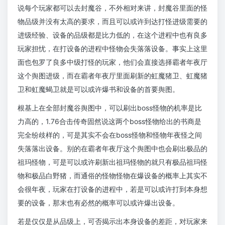
说每个玩家都可以去封魔谷，不外相对来讲，封魔谷里面的怪
物品级并没有太高的要求，而且可以或许到达打怪进级需要的
进级经验、设备的品级都是比力低的，在这个进程中也有良多
玩家担忧，在打设备的进程中怪物会失落落设备。事实上这里
面也包罗了良多中级打怪的玩家，他们会直接选择霸者年夜厅
这个舆图进级，而在霸者年夜厅里面刷新的虹魔猪卫、虹魔猪
卫和虹魔蝎卫就是可以或许爆书和设备的首要舆图。
根基上在全部封魔谷舆图中，可以刷出boss怪物的机率是比
力高的，1.76合击传奇固然说这两个boss怪物给出的书商是
完全纷歧样的，可是其实不会在boss怪物和怪物年夜怪之间
失落落出设备。别的在霸者年夜厅这个舆图中也会刷出极品的
祖玛怪物，可是可以或许刷新出祖玛怪物的就只有极品祖玛怪
物和极品白野猪，而通俗的怪物怪物在爆设备的概率上其实不
会很年夜，玩家在打设备的进程中，若是可以或许打到本身想
要的设备，那末也有必然的概率可以或许爆出设备。
若是仅仅是从品级上，可否揭示出本身设备的差距，对玩家来