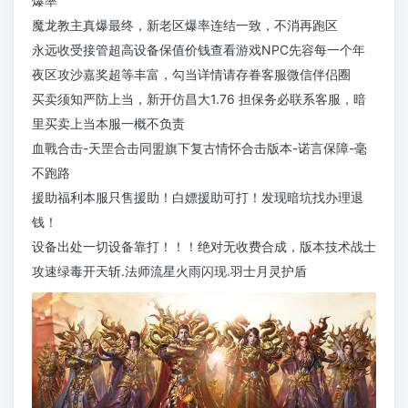
爆率
魔龙教主真爆最终，新老区爆率连结一致，不消再跑区
永远收受接管超高设备保值价钱查看游戏NPC先容每一个年
夜区攻沙嘉奖超等丰富，勾当详情请存眷客服微信伴侣圈
买卖须知严防上当，新开仿昌大1.76 担保务必联系客服，暗
里买卖上当本服一概不负责
血戰合击-天罡合击同盟旗下复古情怀合击版本-诺言保障-毫
不跑路
援助福利本服只售援助！白嫖援助可打！发现暗坑找办理退
钱！
设备出处一切设备靠打！！！绝对无收费合成，版本技术战士
攻速绿毒开天斩.法师流星火雨闪现.羽士月灵护盾