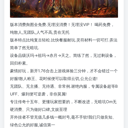
版本消费舆图全免费.无埋没消费！无埋没VIP！ 喝药免费，
纯散人,无团队,人气不高,贵在无托
版本特点比纯复古轻松.比快餐服耐玩.灵符材料一切可打.弄法
简单了然无暗坑.
设备品级沃玛→祖玛→赤月→天之。简练了然，无过剩设备，
回归朴素。
豪情好玩，新开1.76合击上游戏体验三分钟，才不会错过一个
好服!散人称王、花时候便可以取得云切,公允公道!
无团队、无主播、无待遇、非常例.谢绝内服，专属设备超等B
UFF、爆到便可逆袭，非你莫属!
专注传奇十五年、更懂玩家想要的，不断改进，无暗坑Om无
硬消费、只为做好口碑,文娱至理
开外挂者不管充值几多钱一概封号,毫不手软!我们只做良知、
绿色公允的好服,诚信第一