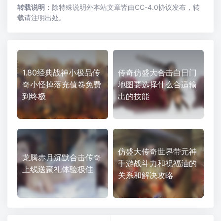
转载说明：
除特殊说明外本站文章皆由CC-4.0协议发布，转
载请注明出处。
1.80经典战神小极品传
传奇仿盛大合击白日门
奇小怪掉落充值卷免费
地图要选择什么合适输
到终极
出的技能
仿盛大传奇世界带元神
龙腾赤月沉默合击传奇
手游战斗力和祝福油的
上线送豪礼体验极佳
关系和解决攻略