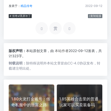
发表于：
精品传奇
2022-09-12
# 传奇sf黑屏补丁
复制链接
赏
版权声明：
本站原创文章，由
本站作者
2022-09-12发表，共
计323字。
转载说明：
除特殊说明外本站文章皆由CC-4.0协议发布，转
载请注明出处。
1.80火龙打金账号：传
1.85英雄合击里的普通
奇私服中的致富之路
玩家可以买卖装备吗