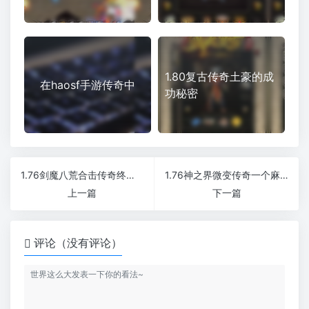
1.80复古传奇土豪的成
在haosf手游传奇中
功秘密
1.76剑魔八荒合击传奇终极BOSS必爆红包
1.76神之界微变传奇一个麻痹就毕业
上一篇
下一篇
评论（没有评论）