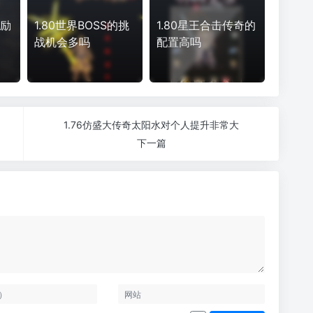
奖励
1.80世界BOSS的挑
1.80星王合击传奇的
战机会多吗
配置高吗
1.76仿盛大传奇太阳水对个人提升非常大
下一篇