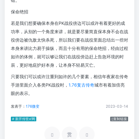
错。
保命绝招
若是我们想要确保本身在PK战役傍边可以或许有着更好的成
功率，从别的一个角度来讲，就是要尽量简直保本身不会在战
役傍边被仇敌太快杀死，所以我们要在战役里面总结出一些对
本身来讲比力易于操纵，而且十分有用的保命绝招，经由过程
如许的体例，就可以够让我们在战役傍边赶上告急环境的时
辰，更好地庇护好本身，让本身不轻易灭亡。
只要我们可以或许注重到如许的几个要素，相信年夜家在传奇
手游里面介入各类PK战役时，
1.76复古传奇
城市有着加倍亮
眼的表示。
发表于：
176微变
2023-03-14
# 新开传世sf网
复制链接
赏