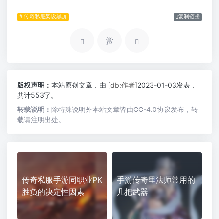
# 传奇私服架设黑屏
复制链接
赏
版权声明：
本站原创文章，由
[db:作者]
2023-01-03发表，
共计553字。
转载说明：
除特殊说明外本站文章皆由CC-4.0协议发布，转
载请注明出处。
传奇私服手游同职业PK
手游传奇里法师常用的
胜负的决定性因素
几把武器