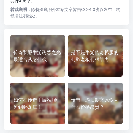
共计496字。
转载说明：
除特殊说明外本站文章皆由CC-4.0协议发布，转
载请注明出处。
传奇私服手游诱惑之光
是不是手游传奇私服的
最适合诱惑什么
幻影老板们很给力
如何在传奇手游私服中
传奇手游后期玄冰铁为
见到卧龙庄主
什么价格昂贵？